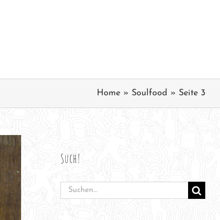
Home
»
Soulfood
»
Seite 3
Such!
Suche
nach: