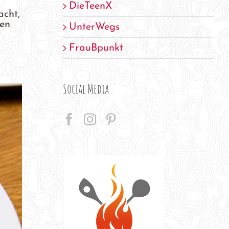
DieTeenX
acht,
uen
UnterWegs
FrauBpunkt
Social Media