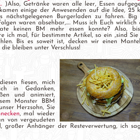
,…
)Also, Getränke waren alle leer, Essen aufgege
amen einige der Anwesenden auf die Idee, 25 
s nächstgelegenen Burgerladen zu fahren. Bi
Folgen waren absehbar,…. Muss ich Euch wirklich 
ate keinen BM mehr essen konnte? Also, bis
re ich mal, für bestimmte Artikel, so ein „sind Sie
len. Bis es soweit ist, decken wir einen Mante
 die bleiben unter Verschluss!
esen fiesen, mich
ich in Gedanken,
ßen und animiert,
iesem Monster BBM
 unser Herzsohn, Sie
hnecken
, mal wieder
an von vergeudeten
il, großer Anhänger der Resteverwertung, ich sa