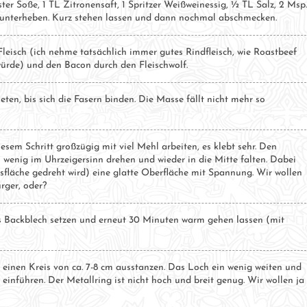
r Soße, 1 TL Zitronensaft, 1 Spritzer Weißweinessig, ½ TL Salz, 2 Msp.
e unterheben. Kurz stehen lassen und dann nochmal abschmecken.
Fleisch (ich nehme tatsächlich immer gutes Rindfleisch, wie Roastbeef
 würde) und den Bacon durch den Fleischwolf.
en, bis sich die Fasern binden. Die Masse fällt nicht mehr so
sem Schritt großzügig mit viel Mehl arbeiten, es klebt sehr. Den
wenig im Uhrzeigersinn drehen und wieder in die Mitte falten. Dabei
tsfläche gedreht wird) eine glatte Oberfläche mit Spannung. Wir wollen
rger, oder?
es Backblech setzen und erneut 30 Minuten warm gehen lassen (mit
 einen Kreis von ca. 7-8 cm ausstanzen. Das Loch ein wenig weiten und
, einführen. Der Metallring ist nicht hoch und breit genug. Wir wollen ja