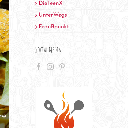
DieTeenX
UnterWegs
FrauBpunkt
Social Media