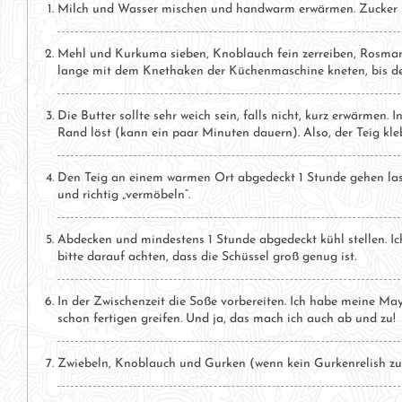
Milch und Wasser mischen und handwarm erwärmen. Zucker u
Mehl und Kurkuma sieben, Knoblauch fein zerreiben, Rosmari
lange mit dem Knethaken der Küchenmaschine kneten, bis der
Die Butter sollte sehr weich sein, falls nicht, kurz erwärmen.
Rand löst (kann ein paar Minuten dauern). Also, der Teig kl
Den Teig an einem warmen Ort abgedeckt 1 Stunde gehen las
und richtig „vermöbeln“.
Abdecken und mindestens 1 Stunde abgedeckt kühl stellen. I
bitte darauf achten, dass die Schüssel groß genug ist.
In der Zwischenzeit die Soße vorbereiten. Ich habe meine Ma
schon fertigen greifen. Und ja, das mach ich auch ab und zu!
Zwiebeln, Knoblauch und Gurken (wenn kein Gurkenrelish zur