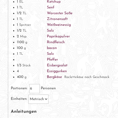
1
Ketchup
EL
1
Senf
TL
1/2
Worcester Soße
TL
1
Zitronensaft
TL
1
Weißweinessig
Spritzer
1/2
Salz
TL
2
Paprikapulver
Msp.
1100
Rindfleisch
g
100
bacon
g
1
Salz
TL
Pfeffer
1/3
Eisbergsalat
Stück
4
Essiggurken
400
Bergkäse
g
Raclettekäse nach Geschmack
Portionen:
Personen
Einheiten:
Anleitungen