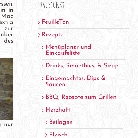
FrauBpunkt
ssen.
km in
g Mac
FeuilleTon
extra
 zur
Rezepte
 über
l des
Menüplaner und
Einkaufsliste
Drinks, Smoothies, & Sirup
Eingemachtes, Dips &
Saucen
BBQ, Rezepte zum Grillen
Herzhaft
Beilagen
g nur
Fleisch