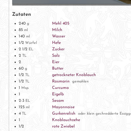
Zutaten
240
Mehl 405
g
85
Milch
ml
140
Wasser
ml
1/2
Hefe
Würfel
2 1/2
Zucker
EL
2
Salz
TL
2
Eier
60
Butter
g
1/2
getrockneter Knoblauch
TL
1/2
Rosmarin
TL
gemahlen
1
Curcuma
Msp.
1
Eigelb
2-3
Sesam
EL
125
Mayonnaise
ml
4
Gurkenrelish
TL
oder klein gechredderte Essigg
1
Knoblauchzehe
1/2
rote Zwiebel