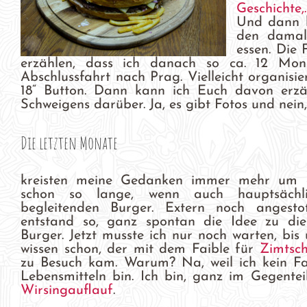
Geschichte
Und dann k
den damal
essen. Die 
erzählen, dass ich danach so ca. 12 Mon
Abschlussfahrt nach Prag. Vielleicht organisie
18“ Button. Dann kann ich Euch davon erzäh
Schweigens darüber. Ja, es gibt Fotos und nein,
Die letzten Monate
kreisten meine Gedanken immer mehr um di
schon so lange, wenn auch hauptsächl
begleitenden Burger. Extern noch angesto
entstand so, ganz spontan die Idee zu d
Burger. Jetzt musste ich nur noch warten, bis
wissen schon, der mit dem Faible für
Zimtsc
zu Besuch kam. Warum? Na, weil ich kein F
Lebensmitteln bin. Ich bin, ganz im Gegente
Wirsingauflauf
.