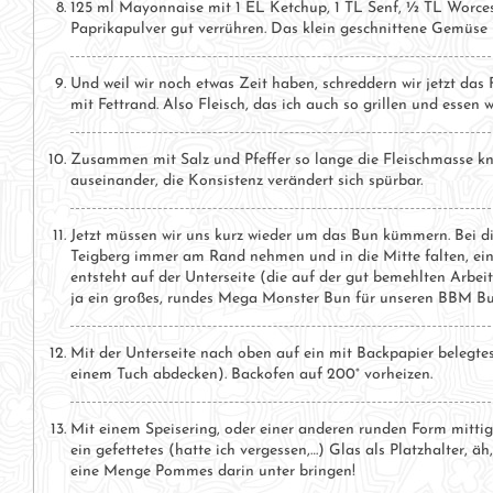
125 ml Mayonnaise mit 1 EL Ketchup, 1 TL Senf, ½ TL Worceste
Paprikapulver gut verrühren. Das klein geschnittene Gemüs
Und weil wir noch etwas Zeit haben, schreddern wir jetzt das 
mit Fettrand. Also Fleisch, das ich auch so grillen und essen
Zusammen mit Salz und Pfeffer so lange die Fleischmasse knet
auseinander, die Konsistenz verändert sich spürbar.
Jetzt müssen wir uns kurz wieder um das Bun kümmern. Bei die
Teigberg immer am Rand nehmen und in die Mitte falten, ein 
entsteht auf der Unterseite (die auf der gut bemehlten Arbei
ja ein großes, rundes Mega Monster Bun für unseren BBM Bu
Mit der Unterseite nach oben auf ein mit Backpapier belegt
einem Tuch abdecken). Backofen auf 200° vorheizen.
Mit einem Speisering, oder einer anderen runden Form mittig
ein gefettetes (hatte ich vergessen,…) Glas als Platzhalter, äh
eine Menge Pommes darin unter bringen!