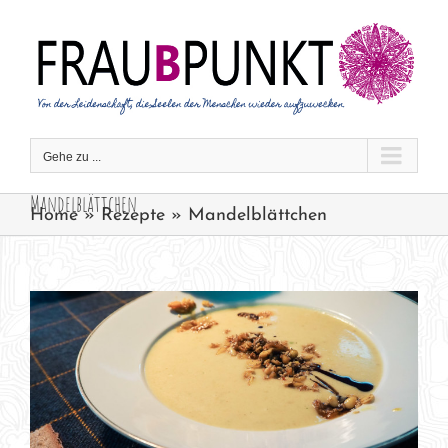
Zum
Inhalt
springen
Gehe zu ...
Mandelblättchen
Home
»
Rezepte
»
Mandelblättchen