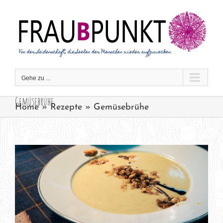
Zum
Inhalt
springen
Gehe zu ...
Gemüsebrühe
Home
»
Rezepte
»
Gemüsebrühe