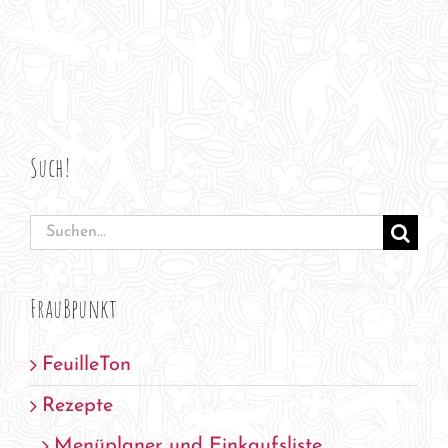
Such!
Suche
nach:
FrauBpunkt
FeuilleTon
Rezepte
Menüplaner und Einkaufsliste