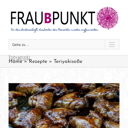
Zum
Inhalt
springen
Gehe zu ...
Teriyakisoße
Home
»
Rezepte
»
Teriyakisoße