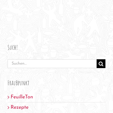
Such!
Suche
nach:
FrauBpunkt
FeuilleTon
Rezepte