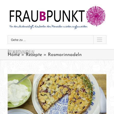
Zum
Inhalt
springen
Gehe zu ...
Rosmarinnadeln
Home
»
Rezepte
»
Rosmarinnadeln