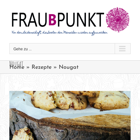
Zum
Inhalt
springen
Gehe zu ...
Nougat
Home
»
Rezepte
»
Nougat