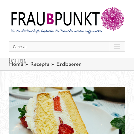
Zum
Inhalt
springen
Gehe zu ...
Erdbeeren
Home
»
Rezepte
»
Erdbeeren