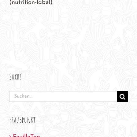
(nutrition-label)
Such!
Suche
nach:
FrauBpunkt