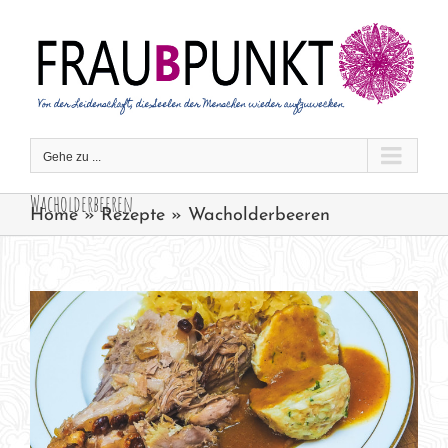
Zum
Inhalt
springen
Gehe zu ...
Wacholderbeeren
Home
»
Rezepte
»
Wacholderbeeren