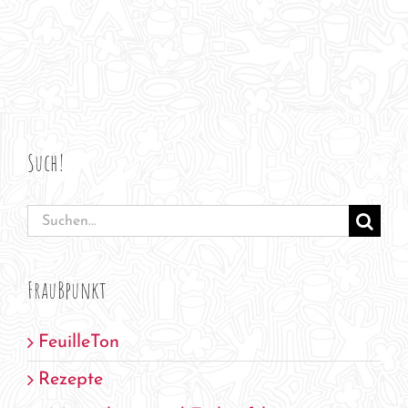
Such!
Suche
nach:
FrauBpunkt
FeuilleTon
Rezepte