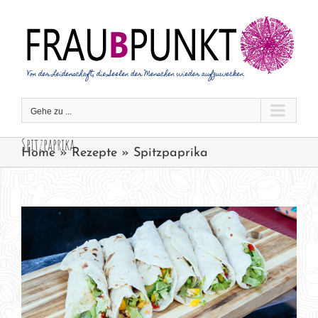
Zum
Inhalt
springen
Gehe zu ...
Spitzpaprika
Home
»
Rezepte
»
Spitzpaprika