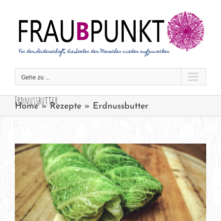
Zum
Inhalt
springen
Gehe zu ...
Erdnussbutter
Home
»
Rezepte
»
Erdnussbutter