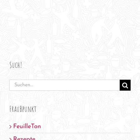
Such!
Suche
nach:
FrauBpunkt
FeuilleTon
Rezepte