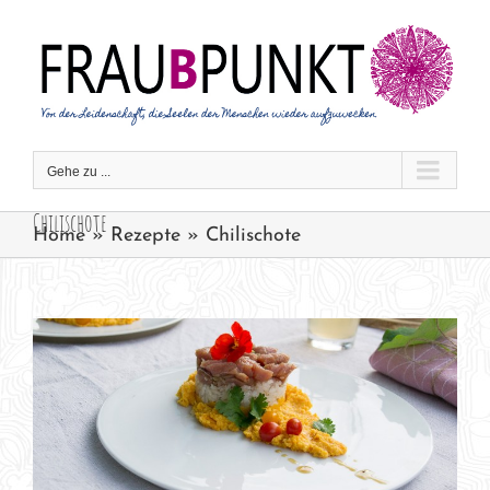
Zum
Inhalt
springen
Gehe zu ...
Chilischote
Home
»
Rezepte
»
Chilischote