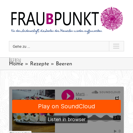
Zum
Inhalt
springen
Gehe zu ...
Beeren
Home
»
Rezepte
»
Beeren