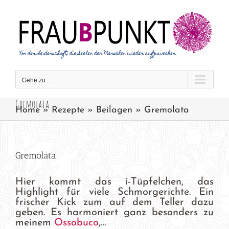
Zum
Inhalt
springen
Gehe zu ...
Gremolata
Home
»
Rezepte
»
Beilagen
»
Gremolata
Gremolata
Hier kommt das i-Tüpfelchen, das
Highlight für viele Schmorgerichte. Ein
frischer Kick zum auf dem Teller dazu
geben. Es harmoniert ganz besonders zu
meinem
Ossobuco
,…