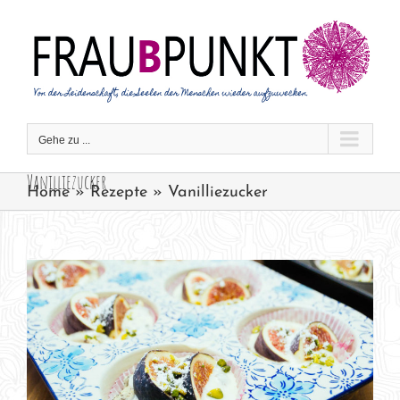
Zum
Inhalt
springen
Gehe zu ...
Vanilliezucker
Home
»
Rezepte
»
Vanilliezucker