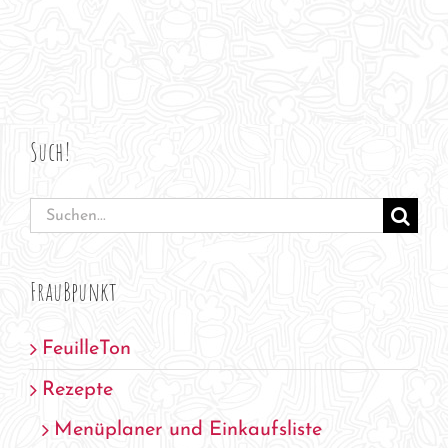
Such!
Suche
nach:
FrauBpunkt
FeuilleTon
Rezepte
Menüplaner und Einkaufsliste