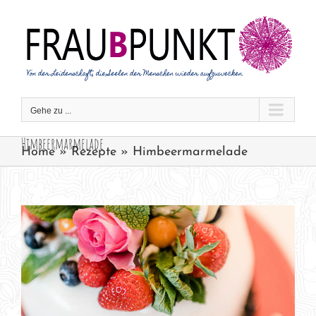
Zum
Inhalt
springen
Gehe zu ...
Himbeermarmelade
Home
»
Rezepte
»
Himbeermarmelade