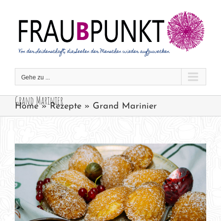
Zum
Inhalt
springen
Gehe zu ...
Grand Marinier
Home
»
Rezepte
»
Grand Marinier