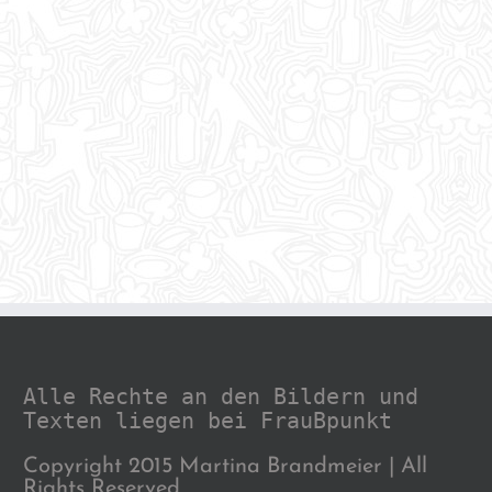
Alle Rechte an den Bildern und
Texten liegen bei FrauBpunkt
Copyright 2015 Martina Brandmeier | All
Rights Reserved