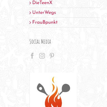
DieTeenX
UnterWegs
FrauBpunkt
Social Media