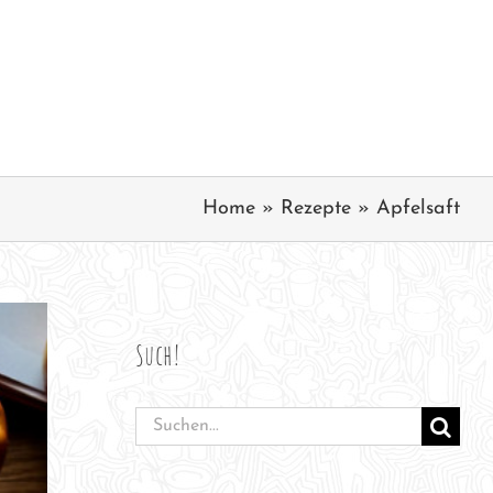
Home
»
Rezepte
»
Apfelsaft
Such!
Suche
nach: