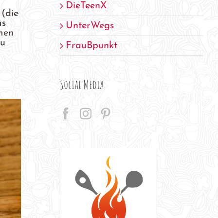
DieTeenX
 (die
as
UnterWegs
umen
zu
FrauBpunkt
Social Media