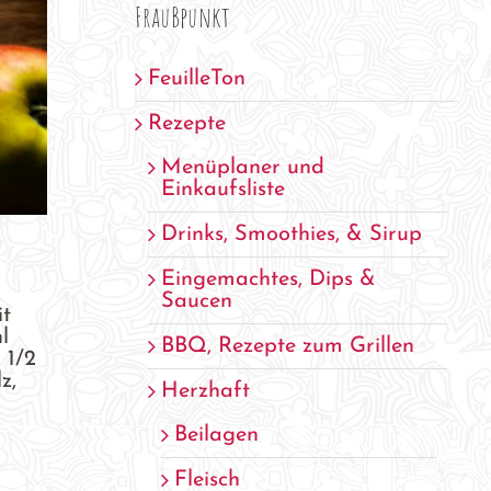
FrauBpunkt
FeuilleTon
Rezepte
Menüplaner und
Einkaufsliste
Drinks, Smoothies, & Sirup
Eingemachtes, Dips &
Saucen
it
l
BBQ, Rezepte zum Grillen
 1/2
z,
Herzhaft
Beilagen
Fleisch