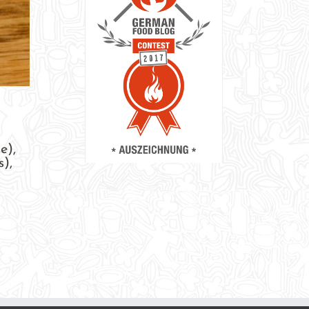
e),
),