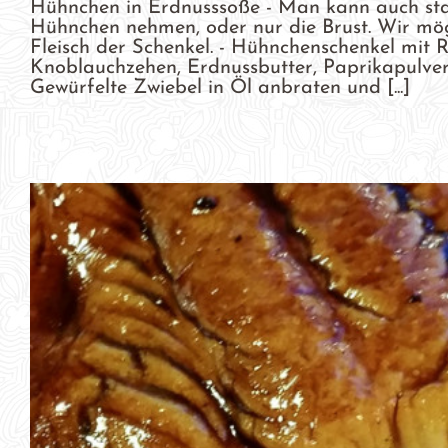
Hühnchen in Erdnusssoße - Man kann auch stat
Hühnchen nehmen, oder nur die Brust. Wir möge
Fleisch der Schenkel. - Hühnchenschenkel mit R
Knoblauchzehen, Erdnussbutter, Paprikapulver, 
Gewürfelte Zwiebel in Öl anbraten und [...]