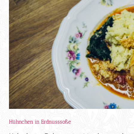
Hühnchen in Erdnusssoße