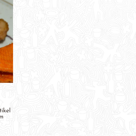
ikel
em