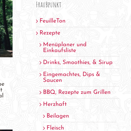
FrauBpunkt
FeuilleTon
Rezepte
Menüplaner und
Einkaufsliste
Drinks, Smoothies, & Sirup
Eingemachtes, Dips &
Saucen
be
t
BBQ, Rezepte zum Grillen
al
Herzhaft
Beilagen
Fleisch