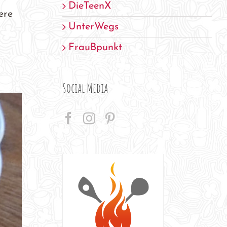
DieTeenX
ere
UnterWegs
FrauBpunkt
Social Media