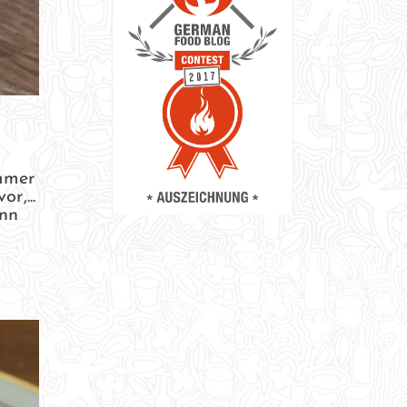
immer
r,...
enn