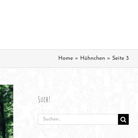
Home
»
Hühnchen
»
Seite 3
Such!
Suche
nach: