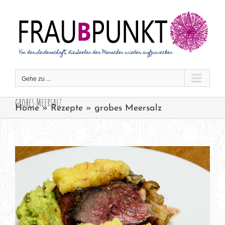
Zum
Inhalt
springen
Gehe zu ...
grobes Meersalz
Home
»
Rezepte
»
grobes Meersalz