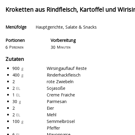
Kroketten aus Rindfleisch, Kartoffel und Wirisi
Menüfolge
Hauptgerichte
,
Salate & Snacks
Portionen
Vorbereitung
6
30
Personen
Minuten
Zutaten
900
Wirsingauflauf Reste
g
400
Rinderhackfleisch
g
2
rote Zwiebeln
2
Sojasoße
EL
1
Creme Fraiche
EL
30
Parmesan
g
2
Eier
2
Mehl
EL
100
Semmelbrösel
g
Pfeffer
6
Mayonnaise
EL