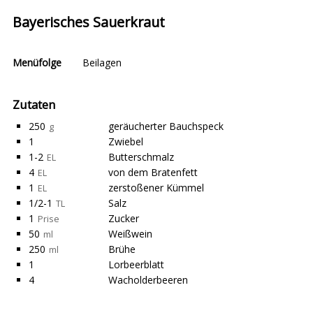
Bayerisches Sauerkraut
Menüfolge
Beilagen
Zutaten
250
geräucherter Bauchspeck
g
1
Zwiebel
1-2
Butterschmalz
EL
4
von dem Bratenfett
EL
1
zerstoßener Kümmel
EL
1/2-1
Salz
TL
1
Zucker
Prise
50
Weißwein
ml
250
Brühe
ml
1
Lorbeerblatt
4
Wacholderbeeren